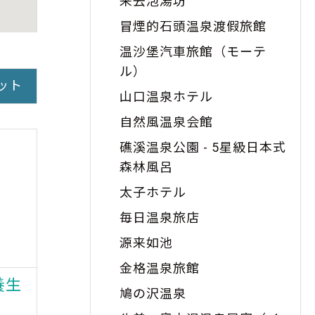
来去泡湯坊
冒煙的石頭温泉渡假旅館
温沙堡汽車旅館（モーテ
ル）
ット
山口温泉ホテル
自然風温泉会館
礁溪温泉公園 - 5星級日本式
森林風呂
太子ホテル
毎日温泉旅店
源来如池
金格温泉旅館
養生
礁渓協天廟
五
鳩の沢温泉
距離：
1.36
キロ