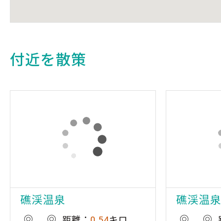
付近を散策
礁渓温泉
礁渓温
距離：
0.54
キロ