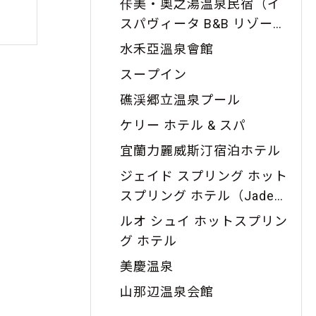
佧美・奧之湯温泉民宿（イ
スパヴィータ B&B リゾート
）
水禾亞溫泉會館
スープイン
礁渓郷立温泉プール
ケリー ホテル & スパ
宜蘭力麗威斯汀宿泊ホテル
ジェイド スプリング ホット
スプリング ホテル（Jade
Spring Hot Spring Hotel）
ルオ シュイ ホットスプリン
グ ホテル
美慶温泉
山那辺温泉会館