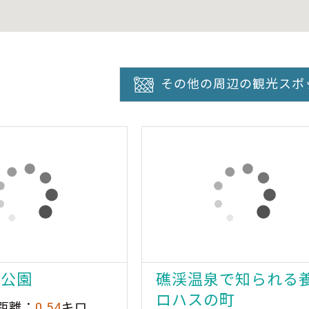
その他の周辺の観光スポ
泉公園
礁渓温泉で知られる
ロハスの町
距離：
0.54
キロ