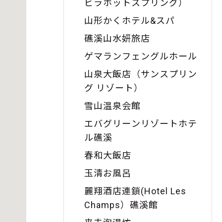
ビラホットスプリング）
山形かくホテル&スパ
礁溪山水妍旅店
ゲマランフェングルホール
山泉大飯店（サンスプリン
グ リゾート）
雪山温泉会館
エバグリーンリゾートホテ
ル礁溪
春和大飯店
玉清お風呂
麗翔酒店連鎖(Hotel Les
Champs）礁溪館