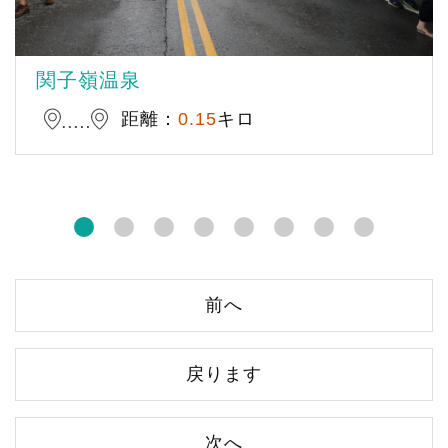
関子嶺温泉
距離：
0.15
キロ
前へ
戻ります
次へ