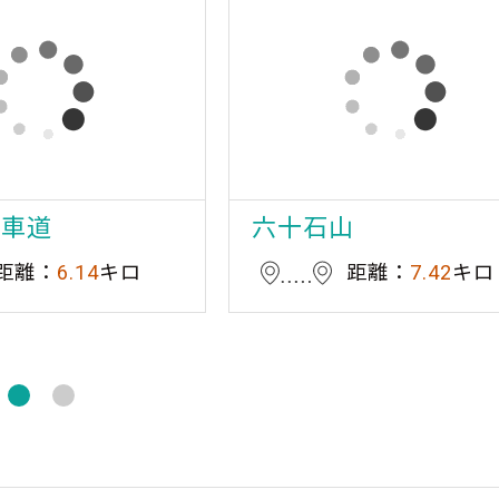
転車道
六十石山
距離：
6.14
キロ
距離：
7.42
キロ