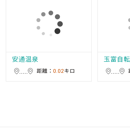
安通温泉
玉富自
距離：
0.02
キロ