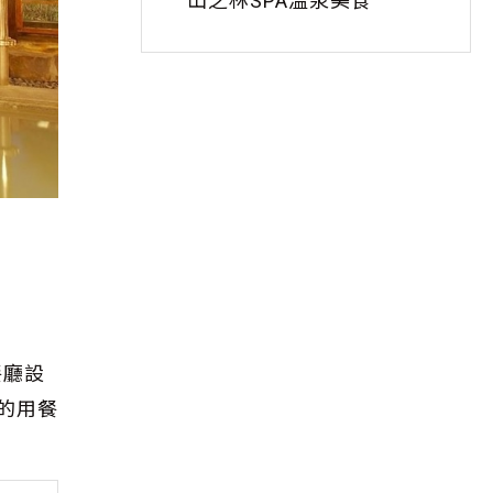
山之林SPA溫泉美食
餐廳設
的用餐