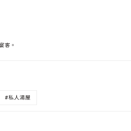
庭宴客。
#私人湯屋