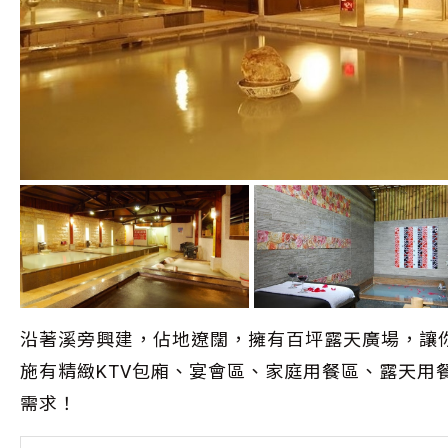
沿著溪旁興建，佔地遼闊，擁有百坪露天廣場，讓
施有精緻KTV包廂、宴會區、家庭用餐區、露天用
需求！