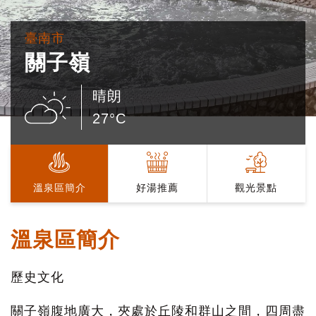
臺南市
關子嶺
晴朗
27°C
溫泉區簡介
好湯推薦
觀光景點
溫泉區簡介
歷史文化
關子嶺腹地廣大，夾處於丘陵和群山之間，四周盡