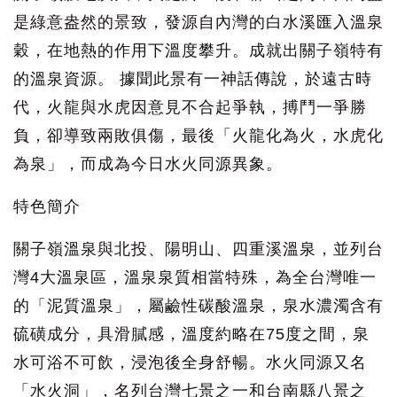
是綠意盎然的景致，發源自內灣的白水溪匯入溫泉
穀，在地熱的作用下溫度攀升。成就出關子嶺特有
的溫泉資源。 據聞此景有一神話傳說，於遠古時
代，火龍與水虎因意見不合起爭執，搏鬥一爭勝
負，卻導致兩敗俱傷，最後「火龍化為火，水虎化
為泉」，而成為今日水火同源異象。
特色簡介
關子嶺溫泉與北投、陽明山、四重溪溫泉，並列台
灣4大溫泉區，溫泉泉質相當特殊，為全台灣唯一
的「泥質溫泉」，屬鹼性碳酸溫泉，泉水濃濁含有
硫磺成分，具滑膩感，溫度約略在75度之間，泉
水可浴不可飲，浸泡後全身舒暢。水火同源又名
「水火洞」，名列台灣七景之一和台南縣八景之