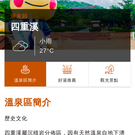
屏東縣
四重溪
小雨
27°C
溫泉區簡介
好湯推薦
觀光景點
溫泉區簡介
歷史文化
四重溪屬沉積岩分佈區，因有天然溫泉自地下湧