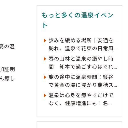
もっと多くの温泉イベン
ト
歩みを緩める場所｜安通を
高の温
訪れ、温泉で花東の日常風
景を集める
春の山林と温泉の癒やし時
間 知本で過ごす心ほぐれ
加証明
るひととき
旅の途中に温泉時間：縦谷
ん癒し
で黄金の湯に浸かり瑞穂ス
ローライフを体感
温泉は心身を癒やすだけで
なく、健康増進にも！名
医・陳家勉医師と提携し、
科学的な「温泉療養」をPR