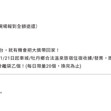
元，現場報到全額退還）
購」平台，就有機會把大獎帶回家！
114/11/21日起車城/牡丹鄉合法溫泉旅宿住宿收據/發票
離袋乙個！(每日限量20個，換完為止)
。