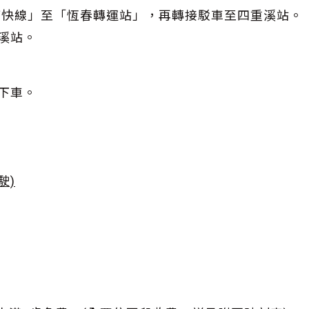
丁快線」至「恆春轉運站」，再轉接駁車至四重溪站。
溪站。
站下車。
。
駛)