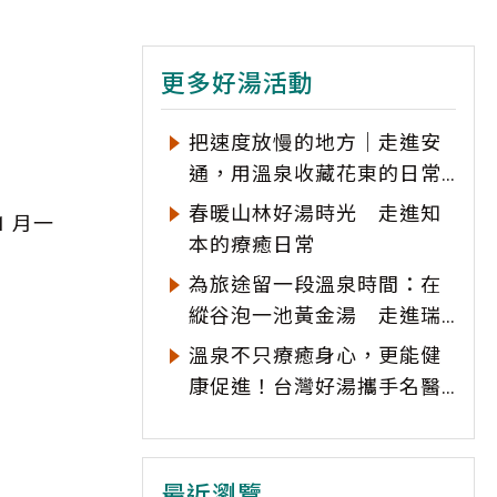
更多好湯活動
把速度放慢的地方｜走進安
通，用溫泉收藏花東的日常
風景
春暖山林好湯時光 走進知
 月一
本的療癒日常
為旅途留一段溫泉時間：在
縱谷泡一池黃金湯 走進瑞
穗的慢活日常
溫泉不只療癒身心，更能健
康促進！台灣好湯攜手名醫
陳家勉推廣科學「溫泉浴
療」
最近瀏覽