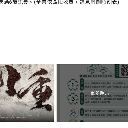
/ 未滿6歲免費。(全票依區段收費，詳見附圖時刻表)
更多照片