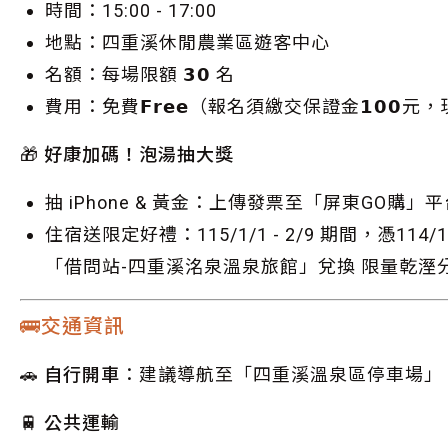
時間：15:00 - 17:00
地點：四重溪休閒農業區遊客中心
名額：每場限額 𝟯𝟬 名
費用：免費𝗙𝗿𝗲𝗲（報名須繳交保證金𝟭𝟬
🎁 好康加碼！泡湯抽大獎
抽 iPhone & 黃金：上傳發票至「屏東GO
住宿送限定好禮：115/1/1 - 2/9 期間，憑
「借問站-四重溪洺泉溫泉旅館」兌換 限量乾溼分
🚌交通資訊
🚗 自行開車
：建議導航至「四重溪溫泉區停車場」
🚆 公共運輸