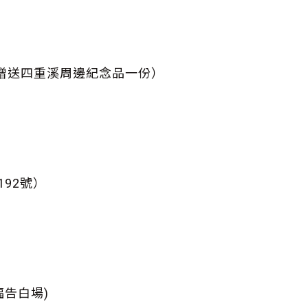
，並贈送四重溪周邊紀念品一份）
92號）
）
幸福告白場)