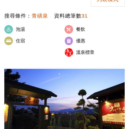
搜尋條件：
青磺泉
資料總筆數
31
泡湯
餐飲
住宿
優惠
溫泉標章