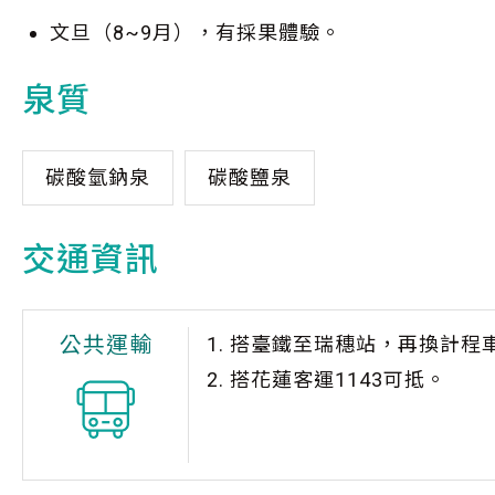
文旦（8~9月），有採果體驗。
泉質
碳酸氫鈉泉
碳酸鹽泉
交通資訊
公共運輸
1. 搭臺鐵至瑞穗站，再換計程
2. 搭花蓮客運1143可抵。