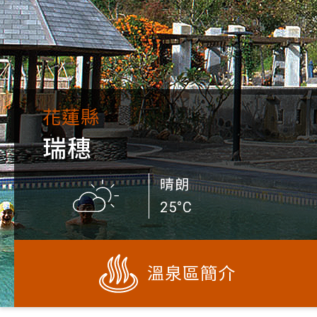
花蓮縣
瑞穗
晴朗
25°C
溫泉區簡介