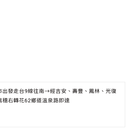
市出發走台9線往南→經吉安、壽豐、鳳林、光復
瑞穗右轉花62鄉道溫泉路即達