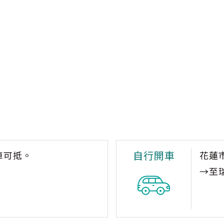
自行開車
車可抵。
花蓮
→至