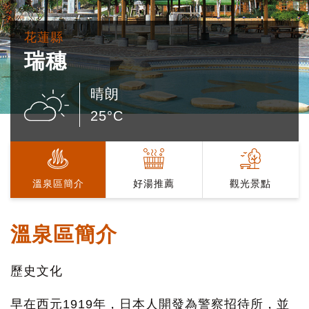
花蓮縣
瑞穗
晴朗
25°C
溫泉區簡介
好湯推薦
觀光景點
溫泉區簡介
歷史文化
早在西元1919年，日本人開發為警察招待所，並