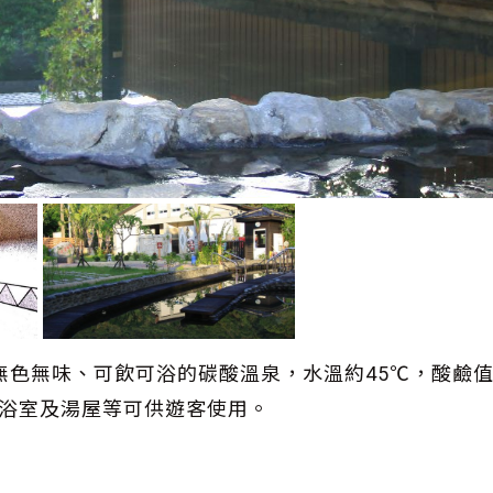
無色無味、可飲可浴的碳酸溫泉，水溫約45℃，酸鹼
共浴室及湯屋等可供遊客使用。