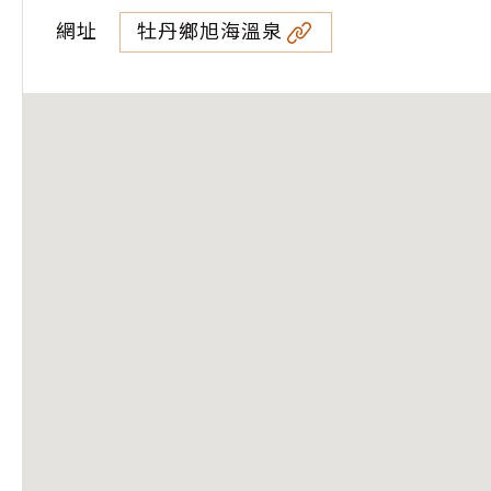
網址
牡丹鄉旭海溫泉