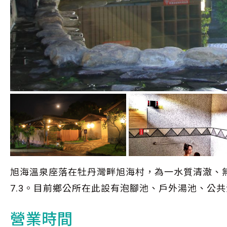
旭海溫泉座落在牡丹灣畔旭海村，為一水質清澈、
7.3。目前鄉公所在此設有泡腳池、戶外湯池、公
營業時間