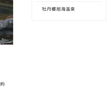
牡丹鄉旭海溫泉
值約