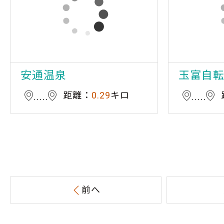
安通温泉
玉富自
距離：
0.29
キロ
前へ