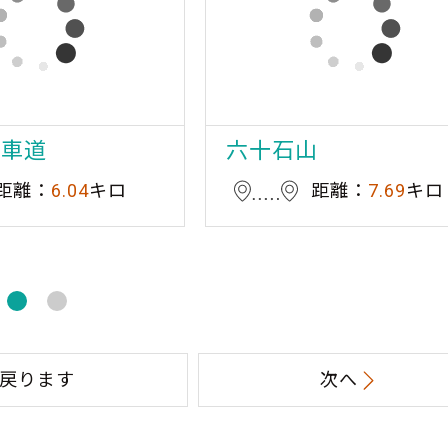
転車道
六十石山
距離：
6.04
キロ
距離：
7.69
キロ
戻ります
次へ