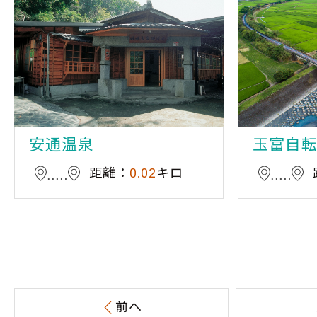
安通温泉
玉富自
距離：
0.02
キロ
前へ