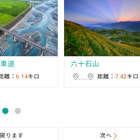
転車道
六十石山
距離：
6.14
キロ
距離：
7.42
キロ
戻ります
次へ