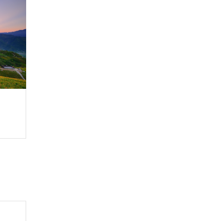
玉山国家公園-南安旅客
サービスセンター
距離：
8.84
キロ