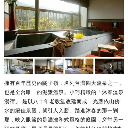
+3
擁有百年歷史的關子嶺，名列台灣四大溫泉之一，
也是全台唯一的泥漿溫泉。小巧精緻的「沐春溫泉
湯宿」 是以八十年老教堂改建而成，光憑依山傍
水的絕佳景觀，就引人入勝。踏進沐春的那一剎
那，映入眼簾的是濃濃和式風格的庭園，穿堂另一