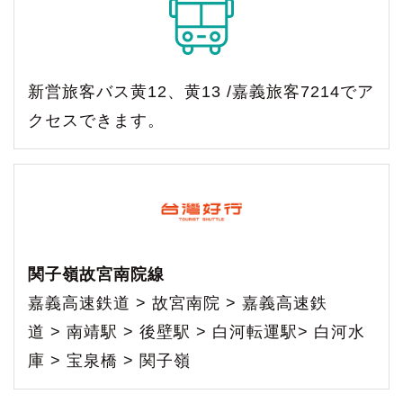
新営旅客バス黄12、黄13 /嘉義旅客7214でア
クセスできます。
関子嶺故宮南院線
嘉義高速鉄道 > 故宮南院 > 嘉義高速鉄
道 > 南靖駅 > 後壁駅 > 白河転運駅> 白河水
庫 > 宝泉橋 > 関子嶺