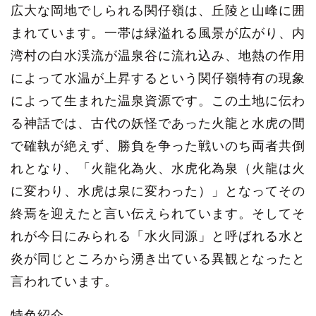
広大な岡地でしられる関仔嶺は、丘陵と山峰に囲
まれています。一帯は緑溢れる風景が広がり、内
湾村の白水渓流が温泉谷に流れ込み、地熱の作用
によって水温が上昇するという関仔嶺特有の現象
によって生まれた温泉資源です。この土地に伝わ
る神話では、古代の妖怪であった火龍と水虎の間
で確執が絶えず、勝負を争った戦いのち両者共倒
れとなり、「火龍化為火、水虎化為泉（火龍は火
に変わり、水虎は泉に変わった）」となってその
終焉を迎えたと言い伝えられています。そしてそ
れが今日にみられる「水火同源」と呼ばれる水と
炎が同じところから湧き出ている異観となったと
言われています。
特色紹介