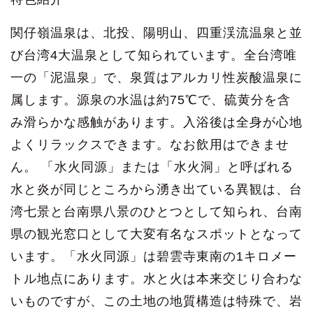
関仔嶺温泉は、北投、陽明山、四重渓流温泉と並
び台湾4大温泉として知られています。全台湾唯
一の「泥温泉」で、泉質はアルカリ性炭酸温泉に
属します。源泉の水温は約75℃で、硫黄分を含
み滑らかな感触があります。入浴後は全身が心地
よくリラックスできます。なお飲用はできませ
ん。 「水火同源」または「水火洞」と呼ばれる
水と炎が同じところから湧き出ている異観は、台
湾七景と台南県八景のひとつとして知られ、台南
県の観光窓口として大変有名なスポットとなって
います。「水火同源」は碧雲寺東南の1キロメー
トル地点にあります。水と火は本来交じり合わな
いものですが、この土地の地質構造は特殊で、岩