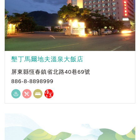
墾丁馬爾地夫溫泉大飯店
屏東縣恆春鎮省北路40巷69號
886-8-8898999