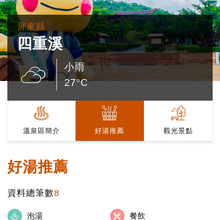
屏東縣
四重溪
小雨
27°C
溫泉區簡介
好湯推薦
觀光景點
好湯推薦
資料總筆數
8
泡湯
餐飲