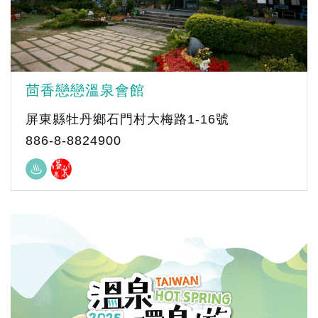
茴香戀戀溫泉會館
屏東縣牡丹鄉石門村大梅路1-16號
886-8-8824900