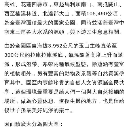
高雄、花蓮四縣市，東起馬利加南山、南抵關山、
西至楠溪林道、北達郡大山，面積105,490公頃，
為全臺灣面積最大的國家公園。同時並涵蓋臺灣中
南東三區各大水系的源頭，與下游民生息息相關。
由於全園區自海拔3,952公尺的玉山主峰直落至
300公尺的拉庫拉庫溪底，氣溫隨著高度上升而遞
減，形成溫帶、寒帶兩種氣候型態。除蘊涵有豐富
的植物相外，另有豐富的動物及景觀等自然資源孕
育其中。園區內豐饒珍貴的自然人文資源屬全民共
享，這個環境最重要是給人們一個與大自然接觸的
場所，做為心靈休憩、恢復生機的地方，也是留給
後世子孫最美好純淨的樂土。
因面積廣大分為四大區：