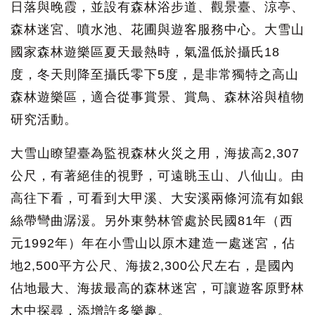
日落與晚霞，並設有森林浴步道、觀景臺、涼亭、
森林迷宮、噴水池、花圃與遊客服務中心。大雪山
國家森林遊樂區夏天最熱時，氣溫低於攝氏18
度，冬天則降至攝氏零下5度，是非常獨特之高山
森林遊樂區，適合從事賞景、賞鳥、森林浴與植物
研究活動。
大雪山瞭望臺為監視森林火災之用，海拔高2,307
公尺，有著絕佳的視野，可遠眺玉山、八仙山。由
高往下看，可看到大甲溪、大安溪兩條河流有如銀
絲帶彎曲潺湲。另外東勢林管處於民國81年（西
元1992年）年在小雪山以原木建造一處迷宮，佔
地2,500平方公尺、海拔2,300公尺左右，是國內
佔地最大、海拔最高的森林迷宮，可讓遊客原野林
木中探尋，添增許多樂趣。