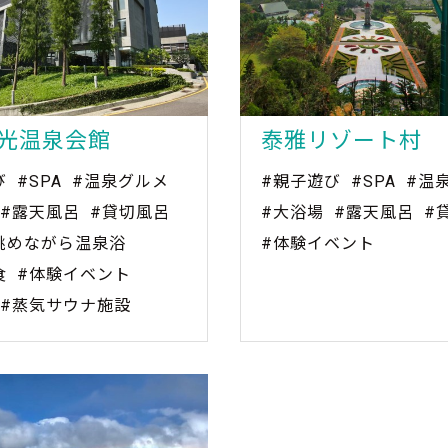
光温泉会館
泰雅リゾート村
び
#SPA
#温泉グルメ
#親子遊び
#SPA
#温
#露天風呂
#貸切風呂
#大浴場
#露天風呂
#
眺めながら温泉浴
#体験イベント
食
#体験イベント
#蒸気サウナ施設