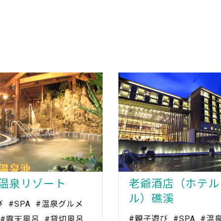
温泉リゾート
老爺酒店（ホテル
ル）礁溪
び
#SPA
#温泉グルメ
#親子遊び
#SPA
#温
#露天風呂
#貸切風呂