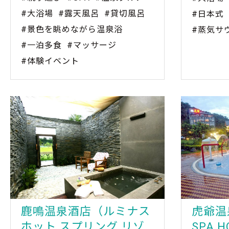
#大浴場
#露天風呂
#貸切風呂
#日本式
#景色を眺めながら温泉浴
#蒸気サ
#一泊多食
#マッサージ
#体験イベント
鹿鳴温泉酒店（ルミナス
虎爺温
ホット スプリング リゾ
SPA H