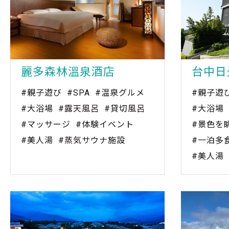
麗多森林溫泉酒店
台中日
#親子遊び
#SPA
#温泉グルメ
#親子遊
#大浴場
#露天風呂
#貸切風呂
#大浴場
#マッサージ
#体験イベント
#景色を
#美人湯
#蒸気サウナ施設
#一泊多
#美人湯