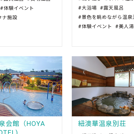
#大浴場
#露天風呂
#体験イベント
#景色を眺めながら温泉
ウナ施設
#体験イベント
#美人湯
泉会館（HOYA
紐澳華温泉別荘
OTEL)