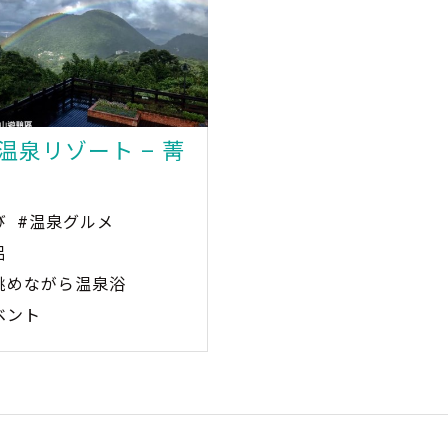
温泉リゾート – 菁
び
#温泉グルメ
呂
眺めながら温泉浴
ベント