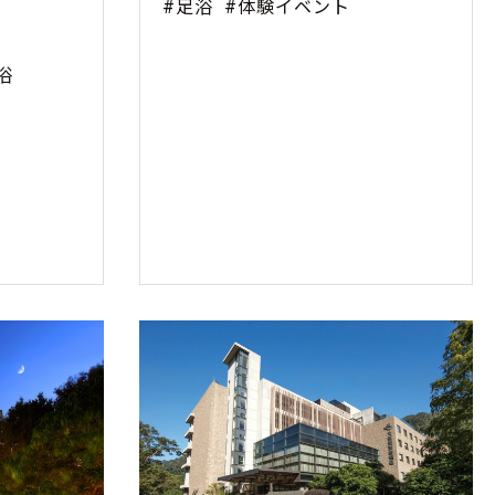
#足浴
#体験イベント
浴