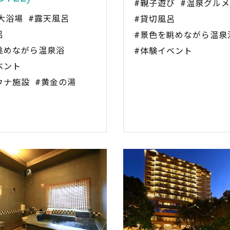
#親子遊び
#温泉グルメ
大浴場
#露天風呂
#貸切風呂
呂
#景色を眺めながら温泉
眺めながら温泉浴
#体験イベント
ベント
ウナ施設
#黄金の湯