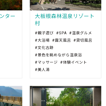
ンター
大板根森林温泉リゾート
村
#親子遊び
#SPA
#温泉グルメ
#大浴場
#露天風呂
#貸切風呂
#文化古跡
#景色を眺めながら温泉浴
#マッサージ
#体験イベント
#美人湯