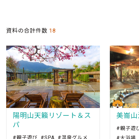
資料の合計件数
18
陽明山天籟リゾート＆ス
美崙山
パ
#親子遊
#親子遊び
#SPA
#温泉グルメ
#大浴場