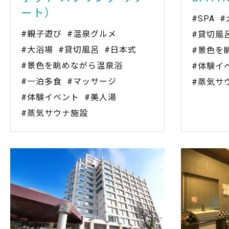
ート）
#SPA
#
#親子遊び
#温泉グルメ
#貸切風
#大浴場
#貸切風呂
#日本式
#景色を
#景色を眺めながら温泉浴
#体験イ
#一泊多食
#マッサージ
#蒸気サ
#体験イベント
#美人湯
#蒸気サウナ施設