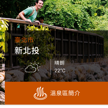
臺北市
新北投
晴朗
22°C
溫泉區簡介