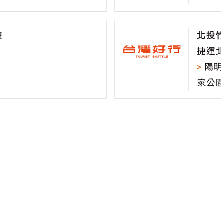
遊
北投
捷運
>
陽明
家公