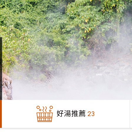
好湯推薦
23