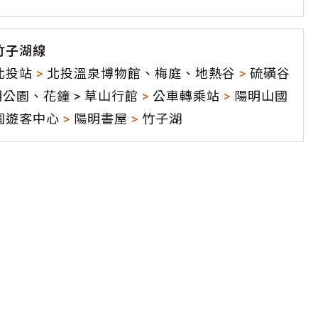
竹子湖線
北投站
>
北投溫泉博物館、梅庭、地熱谷
>
硫磺谷
公園、花鐘 > 草山行館
>
公車轉乘站
>
陽明山國
園遊客中心
>
陽明書屋
>
竹子湖