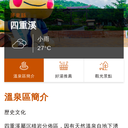
屏東縣
四重溪
小雨
27°C
溫泉區簡介
好湯推薦
觀光景點
溫泉區簡介
歷史文化
四重溪屬沉積岩分佈區，因有天然溫泉自地下湧