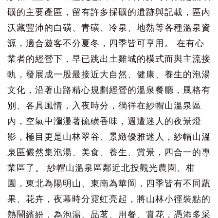
礦的主要產區，留有許多採礦的遺跡與記載，區內
沃藏豐沛的白磺、青磺、冷泉、地熱等各種溫泉資
源，適合遊客不分夏冬，四季皆可享用。 在有心
業者的經營下，早已跳出土雞城的模式而與主流接
軌，發展成一股最接近大自然、健康、養生的泡湯
文化，沿著山路精心規劃經營的溫泉餐廳，風格有
別、各具風情，入夜時分，徜徉在紗帽山溫泉區
內，空氣中瀰漫著硫磺香味，週遭迷人的夜景燈
影，極目更是山林翠谷、景緻優雅迷人，紗帽山溫
泉區儼然集泡湯、美食、養生、賞景，四合一的專
業區了。 紗帽山溫泉區鄰近北投觀光農園、柑
園，東北為陽明山、東南為華岡，四季皆有不同蔬
果、花卉，夜幕時分霓虹亮起，將山林小徑裝點的
熱鬧繽紛，為泡湯、品茗、用餐、賞花，憑添多采