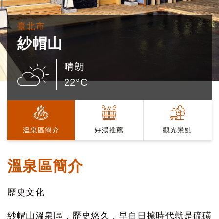
臺北市
紗帽山
晴朗
22°C
溫泉區簡介
好湯推薦
觀光景點
溫泉區簡介
歷史文化
紗帽山溫泉區，歷史悠久，早自日據時代就是硫磺