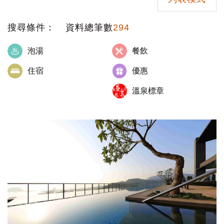
搜尋條件：
資料總筆數
294
泡湯
餐飲
住宿
優惠
溫泉標章