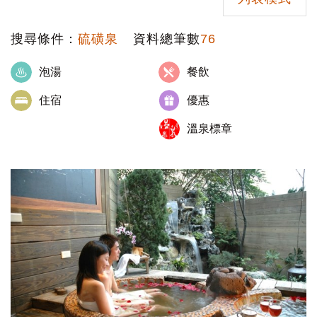
搜尋條件：
硫磺泉
資料總筆數
76
泡湯
餐飲
住宿
優惠
溫泉標章