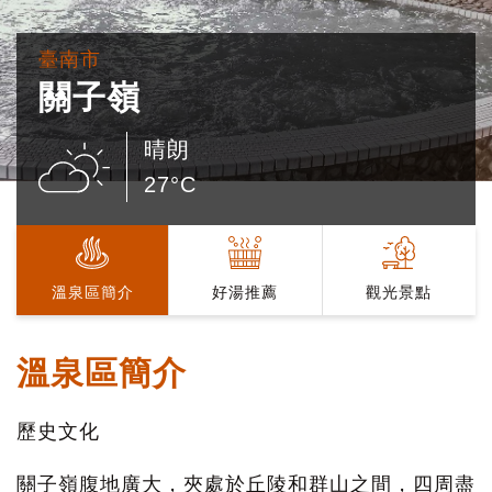
臺南市
關子嶺
晴朗
27°C
溫泉區簡介
好湯推薦
觀光景點
溫泉區簡介
歷史文化
關子嶺腹地廣大，夾處於丘陵和群山之間，四周盡