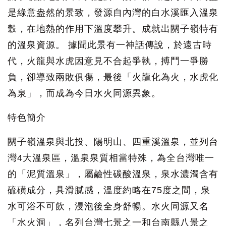
是綠意盎然的景致，發源自內灣的白水溪匯入溫泉
穀，在地熱的作用下溫度攀升。成就出關子嶺特有
的溫泉資源。 據聞此景有一神話傳說，於遠古時
代，火龍與水虎因意見不合起爭執，搏鬥一爭勝
負，卻導致兩敗俱傷，最後「火龍化為火，水虎化
為泉」，而成為今日水火同源異象。
特色簡介
關子嶺溫泉與北投、陽明山、四重溪溫泉，並列台
灣4大溫泉區，溫泉泉質相當特殊，為全台灣唯一
的「泥質溫泉」，屬鹼性碳酸溫泉，泉水濃濁含有
硫磺成分，具滑膩感，溫度約略在75度之間，泉
水可浴不可飲，浸泡後全身舒暢。水火同源又名
「水火洞」，名列台灣七景之一和台南縣八景之