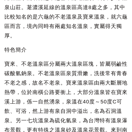
泉山莊。荖濃溪延線的溫泉區高達8處之多，其中
比較知名的是六龜的不老溫泉及寶來溫泉，就六龜
區而言，境內同時有兩處知名溫泉，實屬得天獨
厚。
特色簡介
寶來、不老溫泉區分屬兩大溫泉區塊，皆屬弱鹼性
碳酸氫鈉泉。不老溫泉區泉質滑嫩，洗後常有青春
不老之感，故名不老泉。寶來溫泉區由兩大斷層地
熱帶，位於南橫公路要衝上，大部分溫泉皆在寶來
溪上游，係一自然湧泉，泉溫在40度～50度C可
飲、可浴，然上游有泉自洞中溢出，名為石洞溫
泉。另一七坑溫泉為硫化氫泉，為台灣特有溫泉瀑
布景觀，更有特殊之溫泉砂及溫泉花景觀。來到南