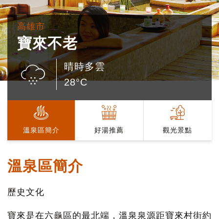
高雄市
寶來不老
晴時多雲
28°C
溫泉區簡介
好湯推薦
觀光景點
溫泉區簡介
歷史文化
寶來是在六龜區的最北端，溫泉泉源距寶來村街約