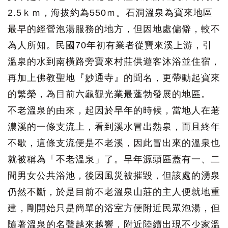
2.5ｋｍ，海拔約為550ｍ。石洞溫泉為寶來地區
最早的經營泡湯服務的地方，但因地處偏僻，較不
為人所知。民國70年初有業者從寶來溪上游，引
溫泉的水到南橫路旁寶來村莊供遊客沐浴並住宿，
再加上佛教聖地『妙通寺』的聞名，更帶動起寶來
的繁榮，為目前六龜觀光業最蓬勃發展的地區。
不老溫泉的由來，起因於早年的時候，當地人在荖
濃溪的一條支流上，看到溪水冒出熱泉，而且終年
不歇，這條支流便是不老溪，因此冒出來的溫泉也
就被稱為「不老溫泉」了。早年源頭區蓋有一、二
間男女公共浴池，後因風災被摧毀，但該處的湧泉
仍然不斷，於是目前不老溫泉山莊的主人便就地重
建，剛開始只是簡單的浴室方便附近民眾泡湯，但
隨著溫泉的名聲越來越響，附近陸續出現不少家溫