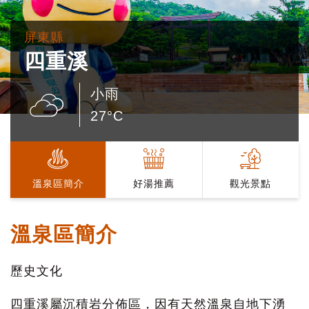
屏東縣
四重溪
小雨
27°C
溫泉區簡介
好湯推薦
觀光景點
溫泉區簡介
歷史文化
四重溪屬沉積岩分佈區，因有天然溫泉自地下湧