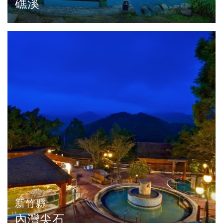
礁溪
新竹縣
內灣尖石