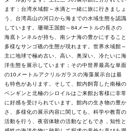
ます：台湾水域館～水滴と一緒に旅に行きましょ
う、台湾高山の河口から海までの水域生態を認識
しています。珊瑚王国館～84メートルの長さの
海底トンネルが持ち、南シナ海の豊かにすること
多様なサンゴ礁の生態が現れます。世界水域館～
主に地球で極め古い、高い、奥深い、冷たいに海
洋生態を展示しています；その中世界最高な単面
の10メートルアクリルガラスの海藻展示台は最
も特色があります。そして、館内飼育した南極の
ペンギンと北極のシロイルはご来館お客様に非常
に好感を受けられています。館内の生き物の豊か
さ、多様化の展示内容に関しても、科学や教育の
活動を行う、夜宿体験の活動などもでき，知性と
感性の海洋生物に融和して探求の意外な喜びを満