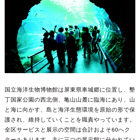
国立海洋生物博物館は屏東県車城郷に位置し、墾
丁国家公園の西北側、亀山山麓に臨海にあり、山
と海に向かす、島と海洋生態環境を原始の形で保
護され、維持していくことを職責やっています。
全区サービスと展示の空間は合計およそ60へク
タールあります。主に三つの展示館に分かれてい