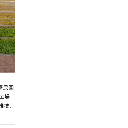
華民国
広場
雑技、