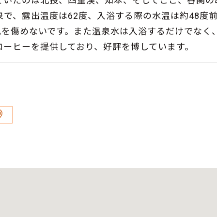
ていたのは北投、四重渓、知本、そしてここ、谷関の
で、露出温度は62度、入浴する際の水温は約48度
も肌を傷めないです。また温泉水は入浴するだけでなく
コーヒーを提供しており、好評を博しています。