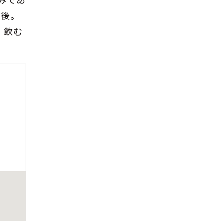
みであ
前後。
、飲む