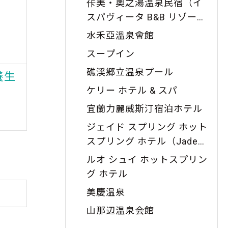
佧美・奧之湯温泉民宿（イ
スパヴィータ B&B リゾート
）
水禾亞溫泉會館
スープイン
礁渓郷立温泉プール
養生
礁渓協天廟
五
ケリー ホテル & スパ
距離：
1.30
キロ
宜蘭力麗威斯汀宿泊ホテル
ジェイド スプリング ホット
スプリング ホテル（Jade
Spring Hot Spring Hotel）
ルオ シュイ ホットスプリン
グ ホテル
美慶温泉
山那辺温泉会館