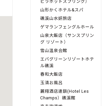
ビラホットスプリング）
山形かくホテル&スパ
礁溪山水妍旅店
ゲマランフェングルホール
山泉大飯店（サンスプリン
グ リゾート）
雪山温泉会館
エバグリーンリゾートホテ
ル礁溪
春和大飯店
玉清お風呂
麗翔酒店連鎖(Hotel Les
Champs）礁溪館