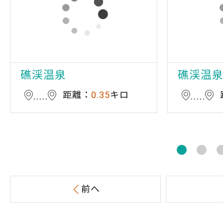
礁渓温泉
礁渓温
距離：
0.35
キロ
前へ