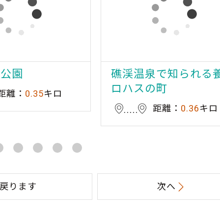
泉公園
礁渓温泉で知られる
ロハスの町
距離：
0.35
キロ
距離：
0.36
キロ
戻ります
次へ