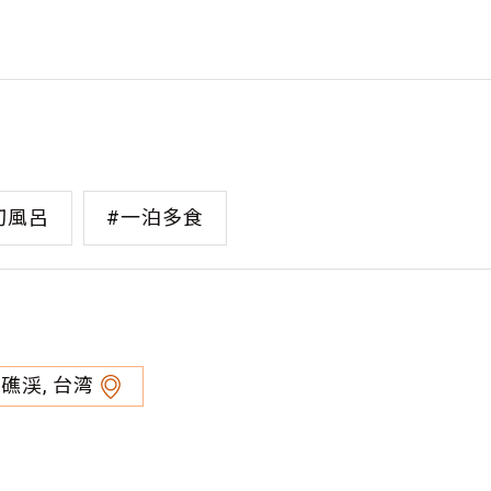
切風呂
#一泊多食
, 礁渓, 台湾