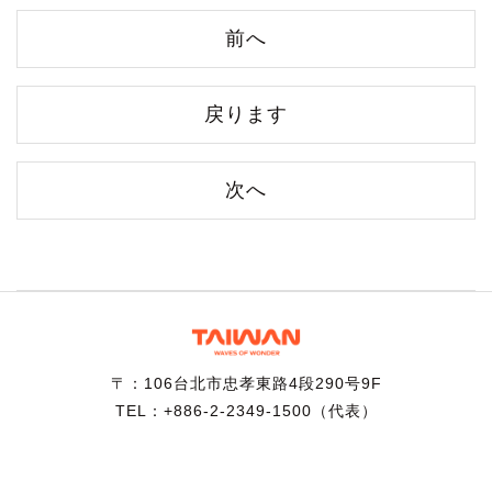
前へ
戻ります
次へ
〒：106台北市忠孝東路4段290号9F
TEL：+886-2-2349-1500（代表）
著作権 © 交通部観光署当サイトの著作権は交通部観光署に帰
属します。 記事・画像等の無断転用はできません。