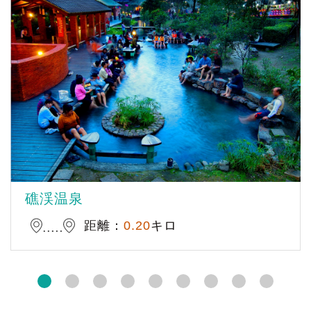
礁渓温泉
距離：
0.20
キロ